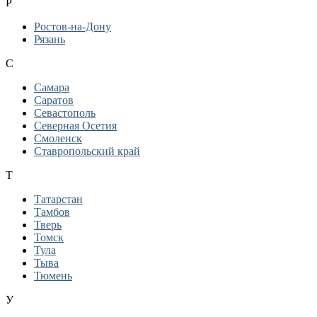
Р
Ростов-на-Дону
Рязань
С
Самара
Саратов
Севастополь
Северная Осетия
Смоленск
Ставропольский край
Т
Татарстан
Тамбов
Тверь
Томск
Тула
Тыва
Тюмень
У