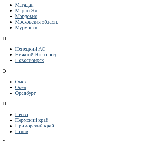
Магадан
Марий Эл
Мордовия
Московская область
Мурманск
Н
Ненецкий АО
Нижний Новгород
Новосибирск
О
Омск
Орел
Оренбург
П
Пенза
Пермский край
Приморский край
Псков