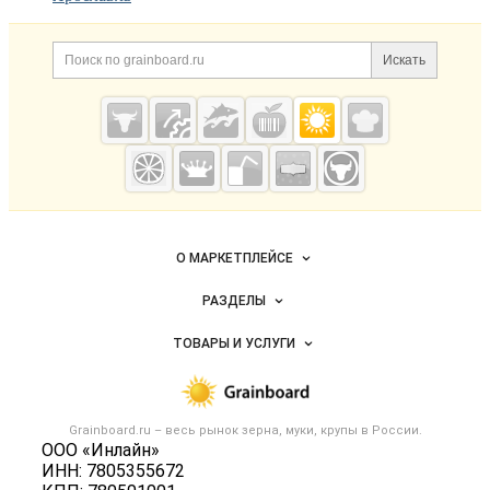
Дополнительная информация
Поиск по сайту и ссылк
Искать
Cсылки на полезные проекты
Grainboard.ru
— зерно и
мука
Важные разделы и контакты
Навигация по сайту
О МАРКЕТПЛЕЙСЕ
Новости Grainboard.ru
РАЗДЕЛЫ
Услуги и цены
Объявления
ТОВАРЫ И УСЛУГИ
Размещение рекламы
Каталог компаний
Зерно
Публичная оферта
Новости рынка
Крупы
Контактная информация
Форум
Grainboard.ru – весь
рынок зерна, муки, крупы
в России.
Мука
Политика обработки персональных данных
ООО «Инлайн»
Вакансии
Семена
ИНН: 7805355672
Для СМИ
Блог