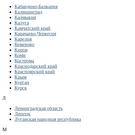
Кабардино-Балкария
Калининград
Калмыкия
Калуга
Камчатский край
Карачаево-Черкесия
Карелия
Кемерово
Киров
Коми
Кострома
Краснодарский край
Красноярский край
Крым
Курган
Курск
Л
Ленинградская область
Липецк
Луганская народная республика
М