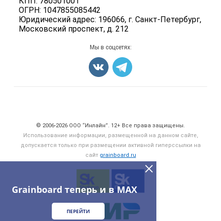
КПП: 780501001
Корма
ОГРН: 1047855085442
Оборудование
Юридический адрес: 196066, г. Санкт-Петербург,
Московский проспект, д. 212
Прочее
Добавить объявление
Мы в соцсетях:
Карта объявлений
Счетчики, авторское право, логотипы
© 2006‑2026 ООО “Инлайн”. 12+ Все права защищены.
Использование информации, размещенной на данном сайте,
допускается только при размещении активной гиперссылки на
сайт
grainboard.ru
Grainboard теперь и в MAX
ПЕРЕЙТИ