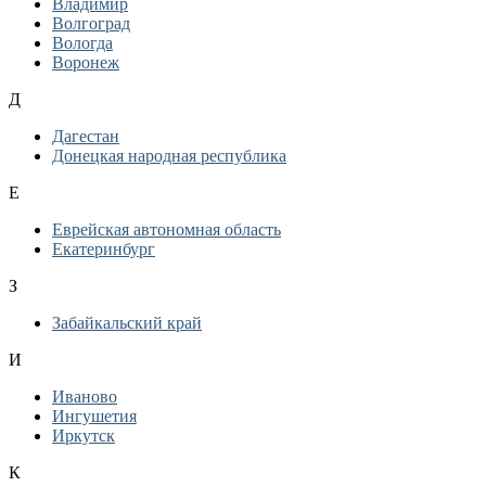
Владимир
Волгоград
Вологда
Воронеж
Д
Дагестан
Донецкая народная республика
Е
Еврейская автономная область
Екатеринбург
З
Забайкальский край
И
Иваново
Ингушетия
Иркутск
К