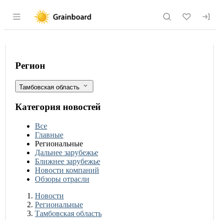
Раздел навигации по сайту grainboard.
Тамбовская область ставит цель знач
Фильтры
Регион
Тамбовская область
Категория новостей
Все
Главные
Региональные
Дальнее зарубежье
Ближнее зарубежье
Новости компаний
Обзоры отрасли
Новости
Разделы
Новости
Региональные
Тамбовская область