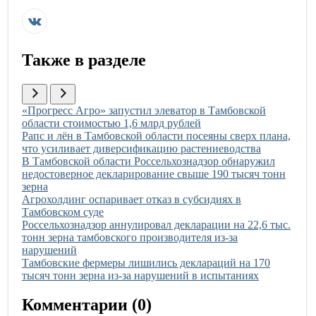
Также в разделе
Иллюстрация новости
«Прогресс Агро» запустил элеватор в Тамбовской
области стоимостью 1,6 млрд рублей
Иллюстрация новости
Рапс и лён в Тамбовской области посеяны сверх плана,
что усиливает диверсификацию растениеводства
Иллюстрация новости
В Тамбовской области Россельхознадзор обнаружил
недостоверное декларирование свыше 190 тысяч тонн
зерна
Иллюстрация новости
Агрохолдинг оспаривает отказ в субсидиях в
Тамбовском суде
Иллюстрация новости
Россельхознадзор аннулировал декларации на 22,6 тыс.
тонн зерна тамбовского производителя из-за
нарушений
Иллюстрация новости
Тамбовские фермеры лишились деклараций на 170
тысяч тонн зерна из-за нарушений в испытаниях
Комментарии (
0
)