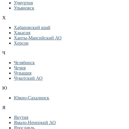
Удмуртия
Ульяновск
Х
Хабаровский край
Хакасия
Ханты-Мансийский АО
Херсон
Ч
Челябинск
Чечня
Чувашия
Чукотский АО
Ю
Южно-Сахалинск
Я
Якутия
Ямало-Ненецкий АО
Ярославль