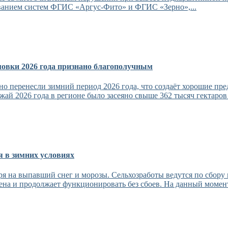
ованием систем ФГИС «Аргус-Фито» и ФГИС «Зерно»,...
мовки 2026 года признано благополучным
о перенесли зимний период 2026 года, что создаёт хорошие пр
жай 2026 года в регионе было засеяно свыше 362 тысяч гектаров
 в зимних условиях
я на выпавший снег и морозы. Сельхозработы ведутся по сбору 
ена и продолжает функционировать без сбоев. На данный момент