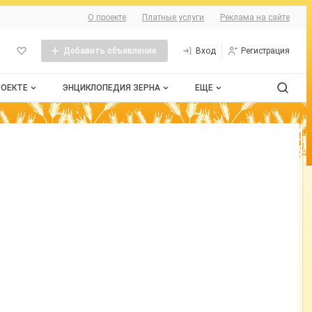
О сайте
О проекте
Платные услуги
Реклама на сайте
Добавить объявление
Вход
Регистрация
РОЕКТЕ
ЭНЦИКЛОПЕДИЯ ЗЕРНА
ЕЩЕ
проекте
Стандарты
Сельхозтехника
нтактная информация
Пшеница
Контакты
бличная оферта
Рожь
змещение рекламы
Ячмень
рта сайта
Таблица мер и весов
Документы