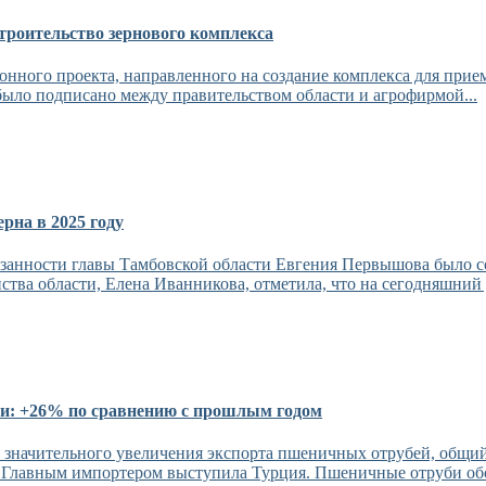
троительство зернового комплекса
нного проекта, направленного на создание комплекса для прием
было подписано между правительством области и агрофирмой...
рна в 2025 году
анности главы Тамбовской области Евгения Первышова было со
ства области, Елена Иванникова, отметила, что на сегодняшний 
ти: +26% по сравнению с прошлым годом
 значительного увеличения экспорта пшеничных отрубей, общий 
. Главным импортером выступила Турция. Пшеничные отруби об