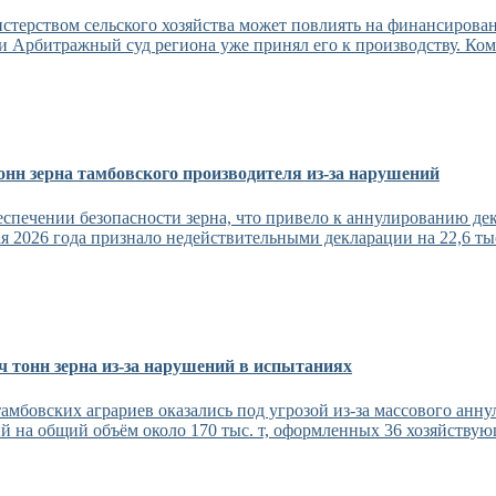
ерством сельского хозяйства может повлиять на финансировани
и Арбитражный суд региона уже принял его к производству. Ком
тонн зерна тамбовского производителя из-за нарушений
еспечении безопасности зерна, что привело к аннулированию д
я 2026 года признало недействительными декларации на 22,6 тыс.
 тонн зерна из-за нарушений в испытаниях
мбовских аграриев оказались под угрозой из-за массового анну
й на общий объём около 170 тыс. т, оформленных 36 хозяйствую