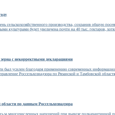
году
нь сельскохозяйственного производства, сохранив общую посев
ми культурами будет увеличена почти на 40 тыс. гектаров, хотя.
 зерна с некорректными декларациями
сти был усилен благодаря применению современных информацио
правление Россельхознадзора по Рязанской и Тамбовской областя
 области по данным Россельхознадзора
 из-за многочисленных нарушений при вывозе подкарантинной 