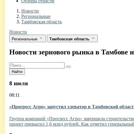
Обзоры отрасли
Разделы
Новости
Региональные
Тамбовская область
Новости
Региональные
Тамбовская область
Новости зернового рынка в Тамбове 
Найти
8 июля
08:11
«Прогресс Агро» запустил элеватор в Тамбовской област
Группа компаний «Прогресс Агро» завершила строительство
проект превысил 1,6 млрд рублей. Как отметил генеральный