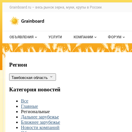
Раздел навигации по сайту grainboard.
Grainboard.ru – весь
рынок зерна, муки, крупы
в России.
Авторизация и меню пользователя
Навигация по разделам сайта grainboard.ru
ОБЪЯВЛЕНИЯ
УСЛУГИ
КОМПАНИИ
ФОРУМ
Все объявления
О каталоге компаний
Все темы
Мои объявления
Каталог компаний
Избранные
Новости зернового рынка в Тамбове и
Фильтры
Регион
Моя компания
С моим уч
Тамбовская область
Платное размещение
Категория новостей
Все
Главные
Региональные
Дальнее зарубежье
Ближнее зарубежье
Новости компаний