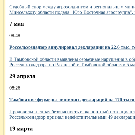
Судебный спор между агрохолдингом и региональным минист
Минсельхозу области подала "Юго-Восточная агрогруппа", 
7 мая
08:48
Россельхознадзор аннулировал декларации на 22,6 тыс. 
В Тамбовской области выявлены серьезные нарушения в об
Россельхознадзора по Рязанской и Тамбовской областям 5 ма
29 апреля
08:26
Тамбовские фермеры лишились деклараций на 170 тысяч
Продовольственная безопасность и экспортный потенциал та
Россельхознадзор признал недействительными 49 деклараци
19 марта