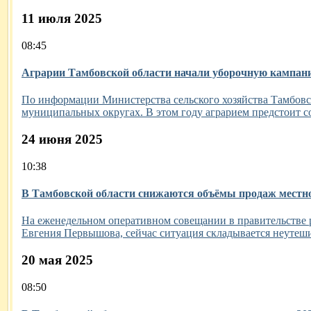
11 июля 2025
08:45
Aграрии Тамбовской области начали уборочную кампани
По информации Министерства сельского хозяйства Тамбовск
муниципальных округах. В этом году аграрием предстоит со
24 июня 2025
10:38
В Тамбовской области снижаются объёмы продаж местно
На еженедельном оперативном совещании в правительстве р
Евгения Первышова, сейчас ситуация складывается неутешит
20 мая 2025
08:50