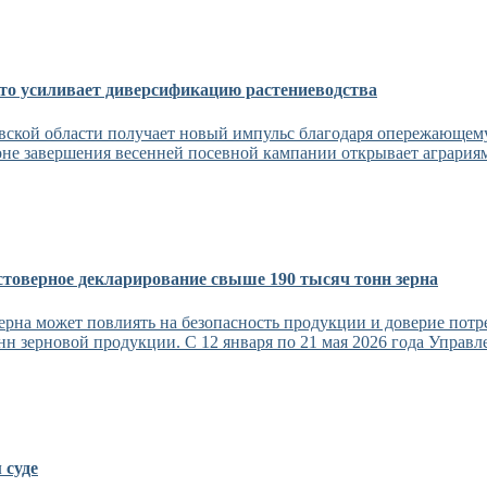
 что усиливает диверсификацию растениеводства
вской области получает новый импульс благодаря опережающему
оне завершения весенней посевной кампании открывает аграриям
стоверное декларирование свыше 190 тысяч тонн зерна
на может повлиять на безопасность продукции и доверие потре
нн зерновой продукции. С 12 января по 21 мая 2026 года Управле
 суде